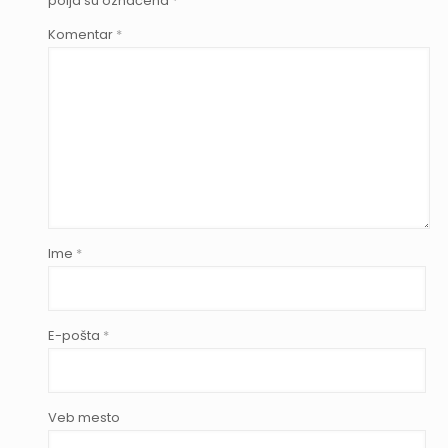
polja su označena
*
Komentar
*
Ime
*
E-pošta
*
Veb mesto