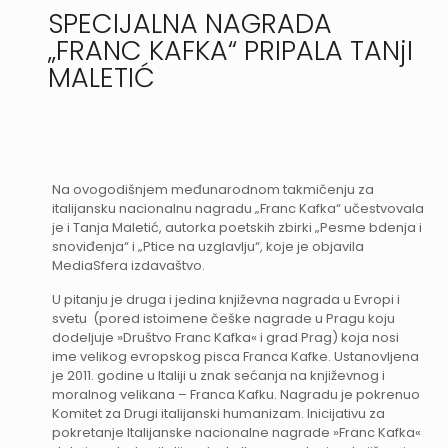
SPECIJALNA NAGRADA
„FRANC KAFKA“ PRIPALA TANjI
MALETIĆ
Na ovogodišnjem međunarodnom takmičenju za
italijansku nacionalnu nagradu „Franc Kafka“ učestvovala
je i Tanja Maletić, autorka poetskih zbirki „Pesme bdenja i
snoviđenja“ i „Ptice na uzglavlju“, koje je objavila
MediaSfera izdavaštvo.
U pitanju je druga i jedina književna nagrada u Evropi i
svetu (pored istoimene češke nagrade u Pragu koju
dodeljuje »Društvo Franc Kafka« i grad Prag) koja nosi
ime velikog evropskog pisca Franca Kafke. Ustanovljena
je 2011. godine u Italiji u znak sećanja na književnog i
moralnog velikana – Franca Kafku. Nagradu je pokrenuo
Komitet za Drugi italijanski humanizam. Inicijativu za
pokretanje Italijanske nacionalne nagrade »Franc Kafka«