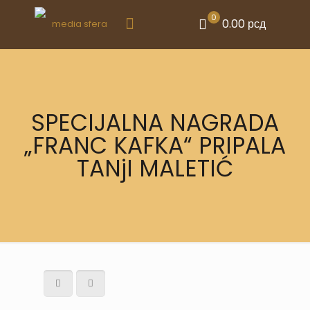
0
0.00 рсд
SPECIJALNA NAGRADA
„FRANC KAFKA“ PRIPALA
TANjI MALETIĆ