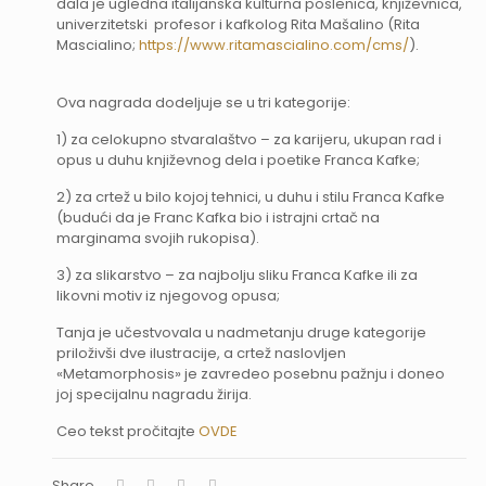
dala je ugledna italijanska kulturna poslenica, književnica,
univerzitetski profesor i kafkolog Rita Mašalino (Rita
Mascialino;
https://www.ritamascialino.com/cms/
).
Ova nagrada dodeljuje se u tri kategorije:
1) za celokupno stvaralaštvo – za karijeru, ukupan rad i
opus u duhu književnog dela i poetike Franca Kafke;
2) za crtež u bilo kojoj tehnici, u duhu i stilu Franca Kafke
(budući da je Franc Kafka bio i istrajni crtač na
marginama svojih rukopisa).
3) za slikarstvo – za najbolju sliku Franca Kafke ili za
likovni motiv iz njegovog opusa;
Tanja je učestvovala u nadmetanju druge kategorije
priloživši dve ilustracije, a crtež naslovljen
«Metamorphosis» je zavredeo posebnu pažnju i doneo
joj specijalnu nagradu žirija.
Ceo tekst pročitajte
OVDE
Share