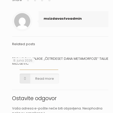
msizdavastvoadmin
Related posts
PROMOCIJA KNJIGE „ČETRDESET DANA METAMORFOZE“ TALIJE
8. juna 2026.
MILOŠEVIĆ
Read more
Ostavite odgovor
Vaša adresa e-pošte neće biti objavljena.
Neophodna